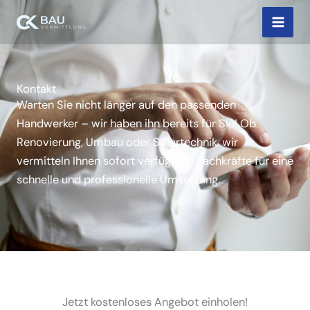
Zum
Inhalt
springen
Kontakt
Warten Sie nicht länger auf den passenden
Handwerker – wir haben ihn bereits für Sie! Ob
Renovierung, Umbau oder Solartechnik, wir
vermitteln Ihnen sofort verfügbare Fachkräfte für eine
schnelle und professionelle Umsetzung.
Jetzt kostenloses Angebot einholen!